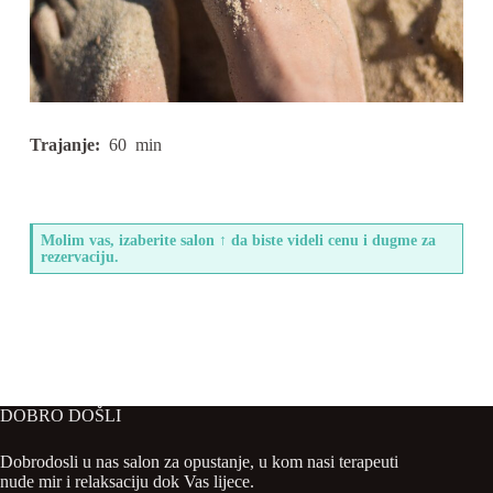
Trajanje:
60
min
Molim vas, izaberite salon ↑ da biste videli cenu i dugme za
rezervaciju.
DOBRO DOŠLI
Dobrodosli u nas salon za opustanje, u kom nasi terapeuti
nude mir i relaksaciju dok Vas lijece.