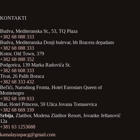
KONTAKTI
Budva, Mediteranska St., 53, TQ Plaza
+382 68 088 333
Budva, Mediteranska Donji bulevar, bb Bracera depadans
+382 68 088 333
Kotor, Old Town, 379
+382 68 088 352
Podgorica, 139 Marka Radovića St.
+
382 68 608 333
Tivat, 26 Palih Boraca
+382 68 333 432
Bečići, Narodnog Fronta, Hotel Eurostars Queen of
Montenegro
+382 68 109 933
Bar, Hotel Princess, 59 Ulica Jovana Tomasevica
+382 68 669 339
Srbija
, Zlatibor, Modena Zlatibor Resort, Јovanke Jeftanović
12a
+381 63 1253688
kamalayaspacg@gmail.com