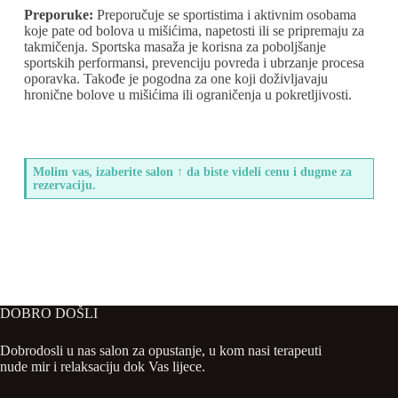
Preporuke:
Preporučuje se sportistima i aktivnim osobama
koje pate od bolova u mišićima, napetosti ili se pripremaju za
takmičenja. Sportska masaža je korisna za poboljšanje
sportskih performansi, prevenciju povreda i ubrzanje procesa
oporavka. Takođe je pogodna za one koji doživljavaju
hronične bolove u mišićima ili ograničenja u pokretljivosti.
Molim vas, izaberite salon ↑ da biste videli cenu i dugme za
rezervaciju.
DOBRO DOŠLI
Dobrodosli u nas salon za opustanje, u kom nasi terapeuti
nude mir i relaksaciju dok Vas lijece.