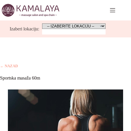
Skip
to
content
Izaberi lokaciju:
← NAZAD
Sportska masaža 60m