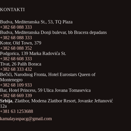
KONTAKTI
Budva, Mediteranska St., 53, TQ Plaza
+382 68 088 333
Budva, Mediteranska Donji bulevar, bb Bracera depadans
+382 68 088 333
Kotor, Old Town, 379
+382 68 088 352
Podgorica, 139 Marka Radovića St.
+
382 68 608 333
Tivat, 26 Palih Boraca
+382 68 333 432
Bečići, Narodnog Fronta, Hotel Eurostars Queen of
Montenegro
+382 68 109 933
Bar, Hotel Princess, 59 Ulica Jovana Tomasevica
+382 68 669 339
Srbija
, Zlatibor, Modena Zlatibor Resort, Јovanke Jeftanović
12a
+381 63 1253688
kamalayaspacg@gmail.com