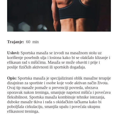
Trajanje:
60
min
Uslovi:
Sportska masaža se izvodi na masažnom stolu uz
korištenje posebnih ulja i losiona kako bi se olakšalo klizanje i
efikasan rad s mišićima. Masaža se može obaviti i prije i
poslije fizičkih aktivnosti ili sportskih događaja.
Opis:
Sportska masaža je specijalizirani oblik masažne terapije
dizajniran za sportiste i osobe koje vode aktivan način života.
Ovaj tip masaže pomaže u prevenciji povreda, ubrzava
oporavak nakon treninga, smanjuje napetost mišića i povećava
fleksibilnost. Sportska masaža kombinuje tehnike istezanja,
duboke masaže tkiva i rada s okidačkim tačkama kako bi
poboljšala cirkulaciju, smanjila upalu i povećala ukupnu
efikasnost treninga.