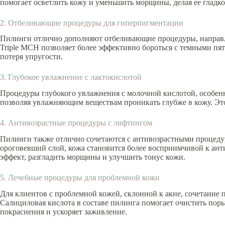
помогает осветлить кожу и уменьшить морщины, делая ее гладк
2. Отбеливающие процедуры для гиперпигментации
Пилинги отлично дополняют отбеливающие процедуры, направл
Triple MCH позволяет более эффективно бороться с темными пя
потеря упругости.
3. Глубокое увлажнение с лактокислотой
Процедуры глубокого увлажнения с молочной кислотой, особен
позволяя увлажняющим веществам проникать глубже в кожу. Это п
4. Антивозрастные процедуры с лифтингом
Пилинги также отлично сочетаются с антивозрастными процеду
ороговевший слой, кожа становится более восприимчивой к ан
эффект, разгладить морщины и улучшить тонус кожи.
5. Лечебные процедуры для проблемной кожи
Для клиентов с проблемной кожей, склонной к акне, сочетание 
Салициловая кислота в составе пилинга помогает очистить пор
покраснения и ускоряет заживление.