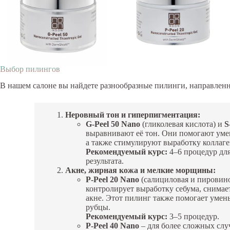
Выбор пилингов
В нашем салоне вы найдете разнообразные пилинги, направленн
Неровный тон и гиперпигментация:
G-Peel 50 Nano
(гликолевая кислота) и
S
выравнивают её тон. Они помогают ум
а также стимулируют выработку коллаге
Рекомендуемый курс:
4–6 процедур дл
результата.
Акне, жирная кожа и мелкие морщины:
P-Peel 20 Nano
(салициловая и пировин
контролирует выработку себума, снимает
акне. Этот пилинг также помогает уме
рубцы.
Рекомендуемый курс:
3–5 процедур.
P-Peel 40 Nano
– для более сложных случ