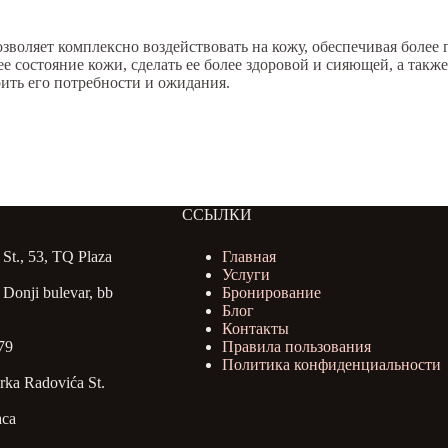
воляет комплексно воздействовать на кожу, обеспечивая более
 состояние кожи, сделать ее более здоровой и сияющей, а такж
ить его потребности и ожидания.
ССЫЛКИ
St., 53, TQ Plaza
Главная
Услуги
Donji bulevar, bb
Бронирование
Блог
Контакты
79
Правила пользования
Политика конфиденциальности
ka Radovića St.
aca