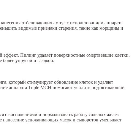
нанесения отбеливающих ампул с использованием аппарата
уменьшить видимые признаки старения, такие как морщины и
 эффект. Пилинг удаляет поверхностные омертвевшие клетки,
 более упругой и гладкой.
га, который стимулирует обновление клеток и удаляет
ание аппарата Triple MCH помогают усилить подтягивающий
я с воспалениями и нормализовать работу сальных желез.
ее нанесение успокаивающих масок и сывороток уменьшает