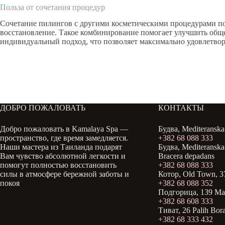
Польза от сочетания процедур
Сочетание пилингов с другими косметическими процедурами поз
восстановление. Такое комбинирование помогает улучшить общее
индивидуальный подход, что позволяет максимально удовлетвор
ДОБРО ПОЖАЛОВАТЬ
КОНТАКТЫ
Добро пожаловать в Kamalaya Spa —
Будва, Mediteranska 
пространство, где время замедляется.
+382 68 088 333
Наши мастера из Таиланда подарят
Будва, Mediteranska 
Вам чувство абсолютной легкости и
Bracera depadans
помогут полностью восстановить
+382 68 088 333
силы в атмосфере бережной заботы и
Котор, Old Town, 3
покоя
+382 68 088 352
Подгорица, 139 Mar
+382 68 608 333
Тиват, 26 Palih Bor
+382 68 333 432