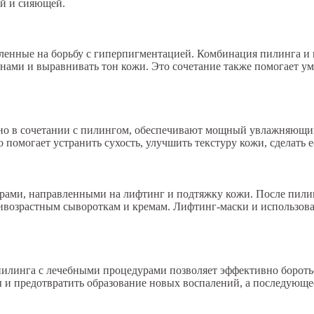
ой и сияющей.
енные на борьбу с гиперпигментацией. Комбинация пилинга и 
тнами и выравнивать тон кожи. Это сочетание также помогает 
но в сочетании с пилингом, обеспечивают мощный увлажняющий
омогает устранить сухость, улучшить текстуру кожи, сделать ее
рами, направленными на лифтинг и подтяжку кожи. После пилин
тивозрастным сывороткам и кремам. Лифтинг-маски и использов
пилинга с лечебными процедурами позволяет эффективно боротьс
ы и предотвратить образование новых воспалений, а последующ