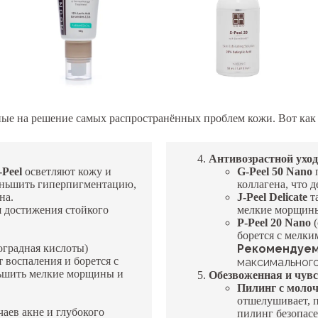
ые на решение самых распространённых проблем кожи. Вот как 
Антивозрастной ухо
-Peel
осветляют кожу и
G-Peel 50 Nano
п
еньшить гиперпигментацию,
коллагена, что д
на.
J-Peel Delicate
та
я достижения стойкого
мелкие морщины
P-Peel 20 Nano
борется с мелк
оградная кислоты)
Рекомендуем
 воспаления и борется с
максимального
ньшить мелкие морщины и
Обезвоженная и чув
Пилинг с моло
отшелушивает, п
аев акне и глубокого
пилинг безопасе