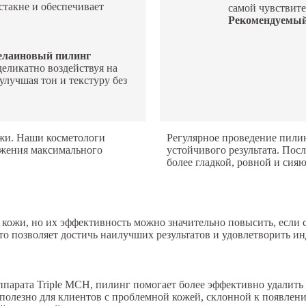
стакне и обеспечивает
самой чувствит
Рекомендуемый
елаиновый пилинг
деликатно воздействуя на
улучшая тон и текстуру без
ожи. Наши косметологи
Регулярное проведение пилин
ижения максимального
устойчивого результата. Пос
более гладкой, ровной и сия
кожи, но их эффективность можно значительно повысить, если 
то позволяет достичь наилучших результатов и удовлетворить и
парата Triple MCH, пилинг помогает более эффективно удалить 
 полезно для клиентов с проблемной кожей, склонной к появлен