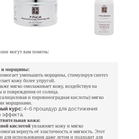
они могут вам помочь:
д и морщины:
омогает уменьшить морщины, стимулируя синтез
елает кожу более упругой.
кже мягко омолаживает кожу, воздействуя на
 и повреждения от солнца.
(салициловая и пировиноградная кислоты) мягко
ими морщинами.
ый курс:
4–6 процедур для достижения
 эффекта.
ствительная кожа:
чной кислотой
увлажняет кожу и мягко
омогая вернуть её эластичность и мягкость. Этот
н для использования даже летом и подходит для