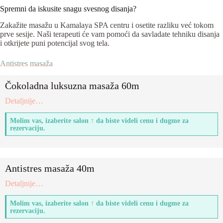
Spremni da iskusite snagu svesnog disanja?
Zakažite masažu u Kamalaya SPA centru i osetite razliku već tokom
prve sesije. Naši terapeuti će vam pomoći da savladate tehniku disanja
i otkrijete puni potencijal svog tela.
Antistres masaža
Čokoladna luksuzna masaža 60m
:
Detaljnije…
Čokoladna
luksuzna
Molim vas, izaberite salon ↑ da biste videli cenu i dugme za
masaža
rezervaciju.
60m
Antistres masaža 40m
:
Detaljnije…
Antistres
masaža
Molim vas, izaberite salon ↑ da biste videli cenu i dugme za
40m
rezervaciju.