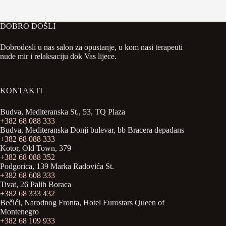
DOBRO DOŠLI
Dobrodosli u nas salon za opustanje, u kom nasi terapeuti
nude mir i relaksaciju dok Vas lijece.
KONTAKTI
Budva, Mediteranska St., 53, TQ Plaza
+382 68 088 333
Budva, Mediteranska Donji bulevar, bb Bracera depadans
+382 68 088 333
Kotor, Old Town, 379
+382 68 088 352
Podgorica, 139 Marka Radovića St.
+
382 68 608 333
Tivat, 26 Palih Boraca
+382 68 333 432
Bečići, Narodnog Fronta, Hotel Eurostars Queen of
Montenegro
+382 68 109 933