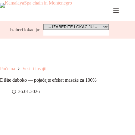
Skip
to
content
Izaberi lokaciju:
Početna
Vesti i insajti
Dišite duboko — pojačajte efekat masaže za 100%
26.01.2026