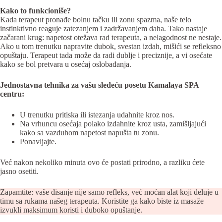
Kako to funkcioniše?
Kada terapeut pronađe bolnu tačku ili zonu spazma, naše telo
instinktivno reaguje zatezanjem i zadržavanjem daha. Tako nastaje
začarani krug: napetost otežava rad terapeuta, a nelagodnost ne nestaje.
Ako u tom trenutku napravite dubok, svestan izdah, mišići se refleksno
opuštaju. Terapeut tada može da radi dublje i preciznije, a vi osećate
kako se bol pretvara u osećaj oslobađanja.
Jednostavna tehnika za vašu sledeću posetu Kamalaya SPA
centru:
U trenutku pritiska ili istezanja udahnite kroz nos.
Na vrhuncu osećaja polako izdahnite kroz usta, zamišljajući
kako sa vazduhom napetost napušta tu zonu.
Ponavljajte.
Već nakon nekoliko minuta ovo će postati prirodno, a razliku ćete
jasno osetiti.
Zapamtite: vaše disanje nije samo refleks, već moćan alat koji deluje u
timu sa rukama našeg terapeuta. Koristite ga kako biste iz masaže
izvukli maksimum koristi i duboko opuštanje.