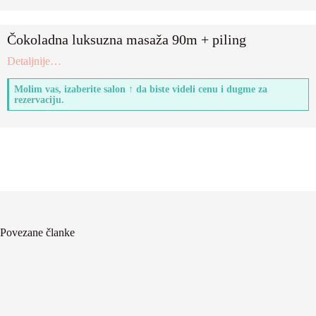
Čokoladna luksuzna masaža 90m + piling
:
Detaljnije…
Čokoladna
luksuzna
Molim vas, izaberite salon ↑ da biste videli cenu i dugme za
masaža
rezervaciju.
90m
+
piling
Povezane članke