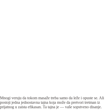
Mnogi veruju da tokom masaže treba samo da leže i opuste se. Ali
postoji jedna jednostavna tajna koja može da pretvori tretman iz
prijatnog u zaista efikasan. Ta tajna je — vaše sopstveno disanje.