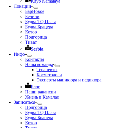
Клуб Kamalaya
Локации
Бар
Новое
Бечичи
Будва TQ Плаза
Будва Брацера
Котор
Подгорица
Тиват
Serbia
Инфо
Контакты
Наша команда
Терапевты
Косметологи
Эксперты маникюра и педикюра
Блог
Наши вакансии
Жизнь в Камалае
Записаться
Подгорица
Будва TQ Плаза
Будва Брацера
Котор
Тиват