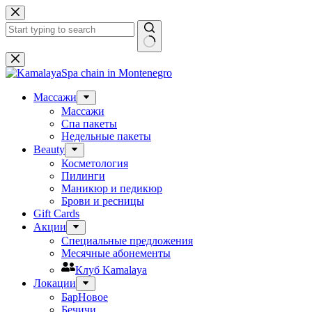
Skip
to
content
No
results
Массажи
Массажи
Спа пакеты
Недельные пакеты
Beauty
Косметология
Пилинги
Маникюр и педикюр
Брови и ресницы
Gift Cards
Акции
Специальные предложения
Месячные абонементы
Клуб Kamalaya
Локации
Бар
Новое
Бечичи