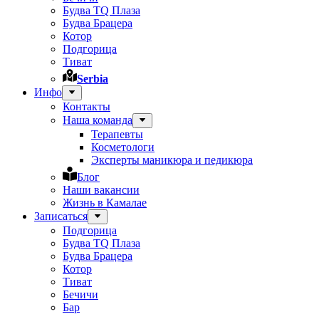
Будва TQ Плаза
Будва Брацера
Котор
Подгорица
Тиват
Serbia
Инфо
Контакты
Наша команда
Терапевты
Косметологи
Эксперты маникюра и педикюра
Блог
Наши вакансии
Жизнь в Камалае
Записаться
Подгорица
Будва TQ Плаза
Будва Брацера
Котор
Тиват
Бечичи
Бар