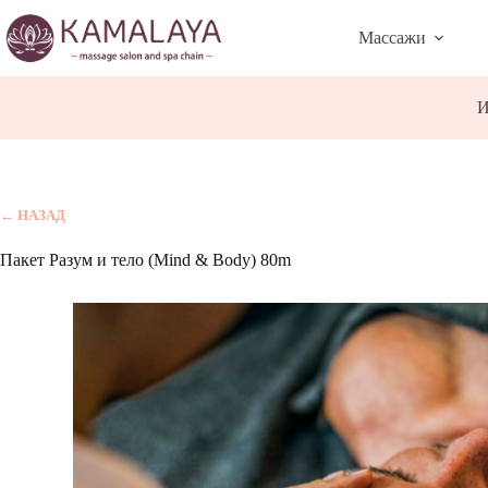
Skip
to
Массажи
content
И
← НАЗАД
Пакет Разум и тело (Mind & Body) 80m