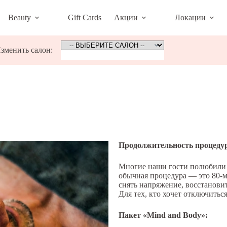
Beauty
Gift Cards
Акции
Локации
зменить салон:
Продолжительность процеду
Многие наши гости полюбили э
обычная процедура — это 80-м
снять напряжение, восстановит
Для тех, кто хочет отключитьс
Пакет «Mind and Body»: