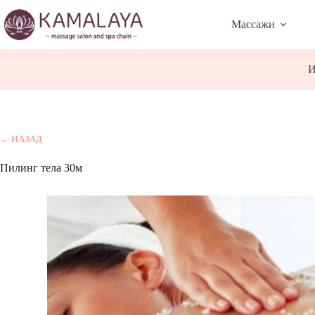
Skip
to
Массажи
content
И
← НАЗАД
Пилинг тела 30м