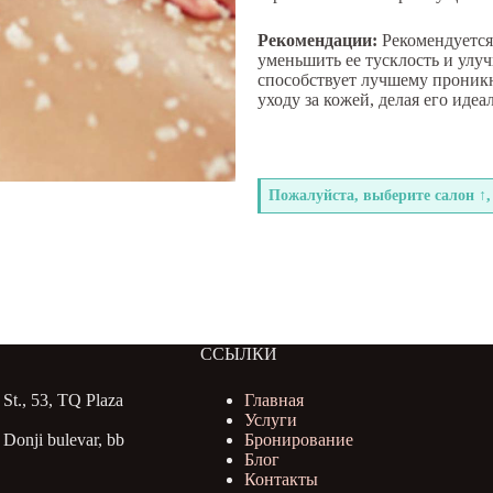
Рекомендации:
Рекомендуется
уменьшить ее тусклость и улу
способствует лучшему проник
уходу за кожей, делая его ид
Пожалуйста, выберите салон ↑,
ССЫЛКИ
St., 53, TQ Plaza
Главная
Услуги
Donji bulevar, bb
Бронирование
Блог
Контакты