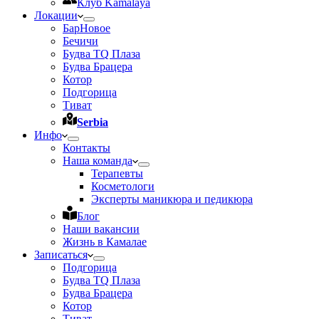
Клуб Kamalaya
Локации
Бар
Новое
Бечичи
Будва TQ Плаза
Будва Брацера
Котор
Подгорица
Тиват
Serbia
Инфо
Контакты
Наша команда
Терапевты
Косметологи
Эксперты маникюра и педикюра
Блог
Наши вакансии
Жизнь в Камалае
Записаться
Подгорица
Будва TQ Плаза
Будва Брацера
Котор
Тиват