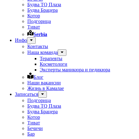
Будва TQ Плаза
Будва Брацера
Котор
Подгорица
Тиват
Serbia
Инфо
Контакты
Наша команда
Терапевты
Косметологи
Эксперты маникюра и педикюра
Блог
Наши вакансии
Жизнь в Камалае
Записаться
Подгорица
Будва TQ Плаза
Будва Брацера
Котор
Тиват
Бечичи
Бар