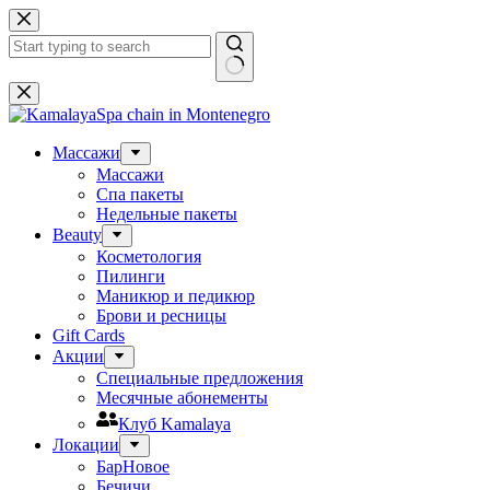
Skip
to
content
No
results
Массажи
Массажи
Спа пакеты
Недельные пакеты
Beauty
Косметология
Пилинги
Маникюр и педикюр
Брови и ресницы
Gift Cards
Акции
Специальные предложения
Месячные абонементы
Клуб Kamalaya
Локации
Бар
Новое
Бечичи